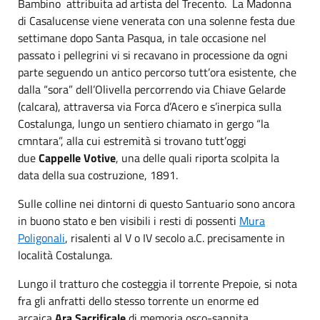
Bambino attribuita ad artista del Trecento. La Madonna
di Casalucense viene venerata con una solenne festa due
settimane dopo Santa Pasqua, in tale occasione nel
passato i pellegrini vi si recavano in processione da ogni
parte seguendo un antico percorso tutt’ora esistente, che
dalla “sora” dell’Olivella percorrendo via Chiave Gelarde
(calcara), attraversa via Forca d’Acero e s’inerpica sulla
Costalunga, lungo un sentiero chiamato in gergo “la
cmntara”, alla cui estremità si trovano tutt’oggi
due
Cappelle Votive
, una delle quali riporta scolpita la
data della sua costruzione, 1891.
Sulle colline nei dintorni di questo Santuario sono ancora
in buono stato e ben visibili i resti di possenti
Mura
Poligonali
, risalenti al V o IV secolo a.C. precisamente in
località Costalunga.
Lungo il tratturo che costeggia il torrente Prepoie, si nota
fra gli anfratti dello stesso torrente un enorme ed
arcaica
Ara Sacrificale
di memoria osco-sannita.