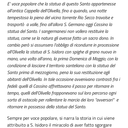
E’ voce popolare che la statua di questo Santo appartenesse
all’antica Cappella dell’Olivella, fino a quando, una notte
tempestosa la piena del vicino torrente Rio Secco travolse e
trasportò a valle, fino all’allora S. Germano oggi Cassino la
statua del Santo. I sangermanesi non vollero restituire la
statua, come se la natura gli avesse fatto un sacro dono. In
cambio però si assunsero l’obbligo di ricondurre in processione
all’Olivella la statua di S. Isidoro con spighe di grano nuovo in
mano, una volta all’anno, la prima Domenica di Maggio; con la
condizione di lasciare il territorio santeliano con la statua del
Santo prima di mezzogiorno, pena la sua restituzione agli
abitanti dell’Olivella. In tale occasione avvenivano contrasti fra i
fedeli: quelli di Cassino affrettavano il passo per ritornare in
tempo, quelli dell’Olivella frapponevano sul loro percorso ogni
sorta di ostacolo per rallentare la marcia dei loro “avversari” e
ritornare in possesso della statua del Santo.
Sempre per voce popolare, si narra la storia in cui viene
attribuito a S. Isidoro il miracolo di aver fatto sgorgare