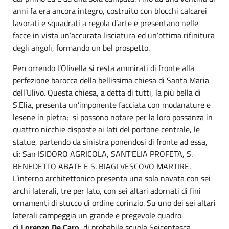
anni fa era ancora integro, costruito con blocchi calcarei
lavorati e squadrati a regola d’arte e presentano nelle
facce in vista un’accurata lisciatura ed un’ottima rifinitura
degli angoli, formando un bel prospetto.
Percorrendo l’Olivella si resta ammirati di fronte alla
perfezione barocca della bellissima chiesa di Santa Maria
dell’Ulivo. Questa chiesa, a detta di tutti, la più bella di
S.Elia, presenta un’imponente facciata con modanature e
lesene in pietra; si possono notare per la loro possanza in
quattro nicchie disposte ai lati del portone centrale, le
statue, partendo da sinistra ponendosi di fronte ad essa,
di: San ISIDORO AGRICOLA, SANT'ELIA PROFETA, S.
BENEDETTO ABATE E S. BIAGI VESCOVO MARTIRE.
L’interno architettonico presenta una sola navata con sei
archi laterali, tre per lato, con sei altari adornati di fini
ornamenti di stucco di ordine corinzio. Su uno dei sei altari
laterali campeggia un grande e pregevole quadro
di
Lorenzo De Caro
, di probabile scuola Seicentesca