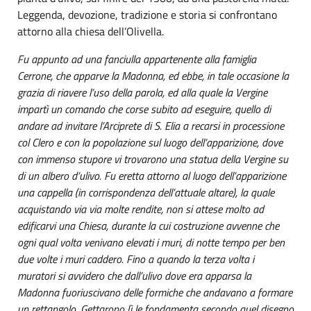
Leggenda, devozione, tradizione e storia si confrontano
attorno alla chiesa dell’Olivella.
Fu appunto ad una fanciulla appartenente alla famiglia
Cerrone, che apparve la Madonna, ed ebbe, in tale occasione la
grazia di riavere l’uso della parola, ed alla quale la Vergine
impartì un comando che corse subito ad eseguire, quello di
andare ad invitare l’Arciprete di S. Elia a recarsi in processione
col Clero e con la popolazione sul luogo dell’apparizione, dove
con immenso stupore vi trovarono una statua della Vergine su
di un albero d’ulivo. Fu eretta attorno al luogo dell’apparizione
una cappella (in corrispondenza dell’attuale altare), la quale
acquistando via via molte rendite, non si attese molto ad
edificarvi una Chiesa, durante la cui costruzione avvenne che
ogni qual volta venivano elevati i muri, di notte tempo per ben
due volte i muri caddero. Fino a quando la terza volta i
muratori si avvidero che dall’ulivo dove era apparsa la
Madonna fuoriuscivano delle formiche che andavano a formare
un rettangolo. Gettarono lì le fondamenta secondo quel disegno