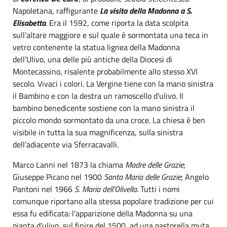
Napoletana, raffigurante
La visita della Madonna a S.
Elisabetta
. Era il 1592, come riporta la data scolpita
sull’altare maggiore e sul quale è sormontata una teca in
vetro contenente la statua lignea della Madonna
dell’Ulivo, una delle più antiche della Diocesi di
Montecassino, risalente probabilmente allo stesso XVI
secolo. Vivaci i colori. La Vergine tiene con la mano sinistra
il Bambino e con la destra un ramoscello d’ulivo. Il
bambino benedicente sostiene con la mano sinistra il
piccolo mondo sormontato da una croce. La chiesa è ben
visibile in tutta la sua magnificenza, sulla sinistra
dell’adiacente via Sferracavalli.
Marco Lanni nel 1873 la chiama
Madre delle Grazie
;
Giuseppe Picano nel 1900
Santa Maria delle Grazie
; Angelo
Pantoni nel 1966
S. Maria dell’Olivella
. Tutti i nomi
comunque riportano alla stessa popolare tradizione per cui
essa fu edificata: l’apparizione della Madonna su una
pianta d’ulivo, sul finire del 1500, ad una pastorella muta.