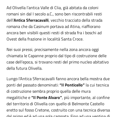
Ad Olivella l’antica Valle di Clia, già abitata da coloni
romani sin dal I secolo a.C., sono ben riscontrabili resti
dell’
Antica
Sferracavalli
, vecchio tracciato della strada
romana che da Casinum portava ad Atina, riaffiorano
ancora ben visibili questi resti di strada fra i boschi ad
Ovest della frazione in località Santa Croce.
Nei suoi pressi, precisamente nella zona ancora oggi
chiamata le Capanne proprio dal tipo di costruzione delle
case dell’epoca, si trovano resti del primo nucleo abitativo
della futura Olivella.
Lungo l’Antica Sferracavalli fanno ancora bella mostra due
ponti del passato denominati:
“Il Ponticello”
la cui tecnica
di costruzione sembra proprio quella delle mura
megalitiche e
“Il Ponte Alvaro”
, più importante, al confine
del territorio di Olivella con quello di Belmonte Castello
eretto sul fosso Cretone, costruito con una tecnica diversa
dal primo ed è ad una sola campata. Fino ad una ventina di