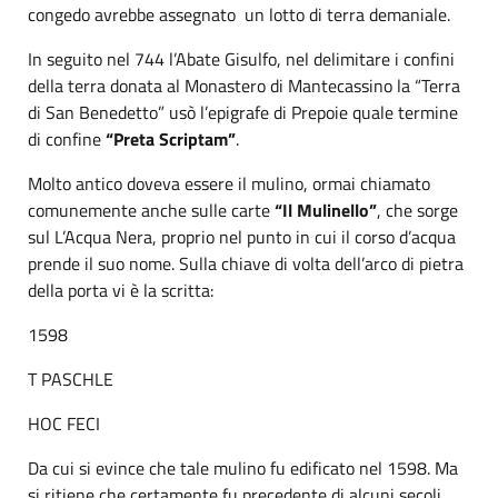
congedo avrebbe assegnato un lotto di terra demaniale.
In seguito nel 744 l’Abate Gisulfo, nel delimitare i confini
della terra donata al Monastero di Mantecassino la “Terra
di San Benedetto” usò l’epigrafe di Prepoie quale termine
di confine
“Preta Scriptam”
.
Molto antico doveva essere il mulino, ormai chiamato
comunemente anche sulle carte
“Il Mulinello”
, che sorge
sul L’Acqua Nera, proprio nel punto in cui il corso d’acqua
prende il suo nome. Sulla chiave di volta dell’arco di pietra
della porta vi è la scritta:
1598
T PASCHLE
HOC FECI
Da cui si evince che tale mulino fu edificato nel 1598. Ma
si ritiene che certamente fu precedente di alcuni secoli,