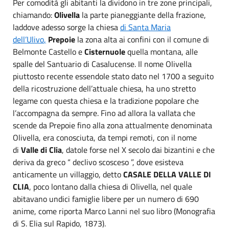
Per comodità gli abitanti la dividono in tre zone principali,
chiamando:
Olivella
la parte pianeggiante della frazione,
laddove adesso sorge la chiesa
di
Santa Maria
dell’Ulivo
,
Prepoie
la zona alta ai confini con il comune di
Belmonte Castello e
Cisternuole
quella montana, alle
spalle del Santuario di Casalucense. Il nome Olivella
piuttosto recente essendole stato dato nel 1700 a seguito
della ricostruzione dell’attuale chiesa, ha uno stretto
legame con questa chiesa e la tradizione popolare che
l’accompagna da sempre. Fino ad allora la vallata che
scende da Prepoie fino alla zona attualmente denominata
Olivella, era conosciuta, da tempi remoti, con il nome
di
Valle di Clia
, datole forse nel X secolo dai bizantini e che
deriva da greco “ declivo scosceso ”, dove esisteva
anticamente un villaggio, detto
CASALE DELLA VALLE DI
CLIA
, poco lontano dalla chiesa di Olivella, nel quale
abitavano undici famiglie libere per un numero di 690
anime, come riporta Marco Lanni nel suo libro (Monografia
di S. Elia sul Rapido, 1873).