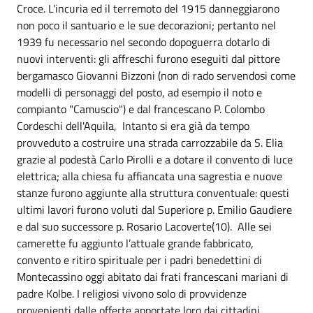
Croce. L'incuria ed il terremoto del 1915 danneggiarono
non poco il santuario e le sue decorazioni; pertanto nel
1939 fu necessario nel secondo dopoguerra dotarlo di
nuovi interventi: gli affreschi furono eseguiti dal pittore
bergamasco Giovanni Bizzoni (non di rado servendosi come
modelli di personaggi del posto, ad esempio il noto e
compianto "Camuscio") e dal francescano P. Colombo
Cordeschi dell'Aquila, Intanto si era già da tempo
provveduto a costruire una strada carrozzabile da S. Elia
grazie al podestà Carlo Pirolli e a dotare il convento di luce
elettrica; alla chiesa fu affiancata una sagrestia e nuove
stanze furono aggiunte alla struttura conventuale: questi
ultimi lavori furono voluti dal Superiore p. Emilio Gaudiere
e dal suo successore p. Rosario Lacoverte(10). Alle sei
camerette fu aggiunto l’attuale grande fabbricato,
convento e ritiro spirituale per i padri benedettini di
Montecassino oggi abitato dai frati francescani mariani di
padre Kolbe. I religiosi vivono solo di provvidenze
provenienti dalle offerte apportate loro dai cittadini.