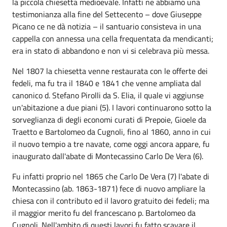
la piccola chiesetta medioevale. Infatti ne abbiamo una
testimonianza alla fine del Settecento – dove Giuseppe
Picano ce ne dà notizia – il santuario consisteva in una
cappella con annessa una cella frequentata da mendicanti;
era in stato di abbandono e non vi si celebrava più messa.
Nel 1807 la chiesetta venne restaurata con le offerte dei
fedeli, ma fu tra il 1840 e 1841 che venne ampliata dal
canonico d. Stefano Pirolli da S. Elia, il quale vi aggiunse
un'abitazione a due piani (5). I lavori continuarono sotto la
sorveglianza di degli economi curati di Prepoie, Gioele da
Traetto e Bartolomeo da Cugnoli, fino al 1860, anno in cui
il nuovo tempio a tre navate, come oggi ancora appare, fu
inaugurato dall'abate di Montecassino Carlo De Vera (6).
Fu infatti proprio nel 1865 che Carlo De Vera (7) l'abate di
Montecassino (ab. 1863-1871) fece di nuovo ampliare la
chiesa con il contributo ed il lavoro gratuito dei fedeli; ma
il maggior merito fu del francescano p. Bartolomeo da
Cugnoli. Nell'ambito di questi lavori fu fatto scavare il