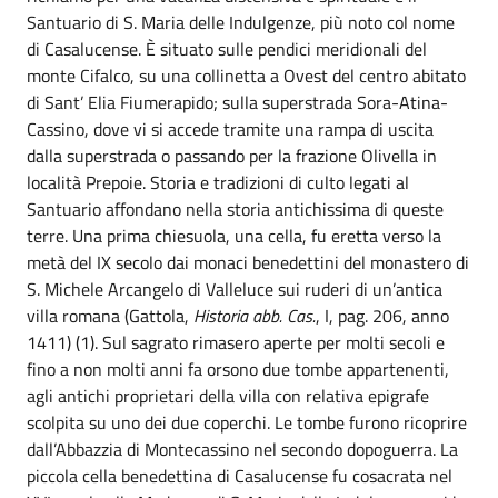
Santuario di S. Maria delle Indulgenze, più noto col nome
di Casalucense. È situato sulle pendici meridionali del
monte Cifalco, su una collinetta a Ovest del centro abitato
di Sant’ Elia Fiumerapido; sulla superstrada Sora-Atina-
Cassino, dove vi si accede tramite una rampa di uscita
dalla superstrada o passando per la frazione Olivella in
località Prepoie. Storia e tradizioni di culto legati al
Santuario affondano nella storia antichissima di queste
terre. Una prima chiesuola, una cella, fu eretta verso la
metà del IX secolo dai monaci benedettini del monastero di
S. Michele Arcangelo di Valleluce sui ruderi di un’antica
villa romana (Gattola,
Historia abb. Cas.
, I, pag. 206, anno
1411) (1). Sul sagrato rimasero aperte per molti secoli e
fino a non molti anni fa orsono due tombe appartenenti,
agli antichi proprietari della villa con relativa epigrafe
scolpita su uno dei due coperchi. Le tombe furono ricoprire
dall’Abbazzia di Montecassino nel secondo dopoguerra. La
piccola cella benedettina di Casalucense fu cosacrata nel