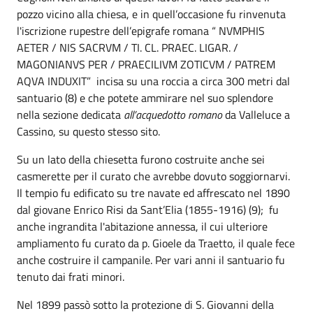
pozzo vicino alla chiesa, e in quell’occasione fu rinvenuta
l'iscrizione rupestre dell’epigrafe romana “ NVMPHIS
AETER / NIS SACRVM / TI. CL. PRAEC. LIGAR. /
MAGONIANVS PER / PRAECILIVM ZOTICVM / PATREM
AQVA INDUXIT” incisa su una roccia a circa 300 metri dal
santuario (8) e che potete ammirare nel suo splendore
nella sezione dedicata
all’acquedotto romano
da Valleluce a
Cassino, su questo stesso sito.
Su un lato della chiesetta furono costruite anche sei
casmerette per il curato che avrebbe dovuto soggiornarvi.
Il tempio fu edificato su tre navate ed affrescato nel 1890
dal giovane Enrico Risi da Sant’Elia (1855-1916) (9); fu
anche ingrandita l'abitazione annessa, il cui ulteriore
ampliamento fu curato da p. Gioele da Traetto, il quale fece
anche costruire il campanile. Per vari anni il santuario fu
tenuto dai frati minori.
Nel 1899 passò sotto la protezione di S. Giovanni della