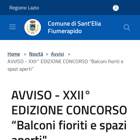
Salta al contenuto principale
Regione Lazio
Comune di Sant'Elia
Fiumerapido
Home
>
Novità
>
Avvisi
>
AVVISO - XXII° EDIZIONE CONCORSO “Balconi fioriti e
spazi aperti"
AVVISO - XXII°
EDIZIONE CONCORSO
“Balconi fioriti e spazi
aperti"