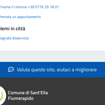
Chiama il comune +39 0776 35 18 01
Prenota un appuntamento
lemi in città
Segnala disservizio
Valuta questo sito, aiutaci a migliorare
Comune di Sant'Elia
Fiumerapido