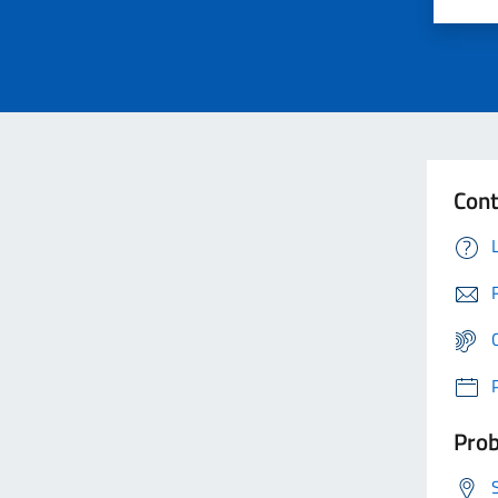
Cont
Prob