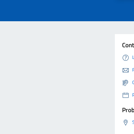
Cont
Prob