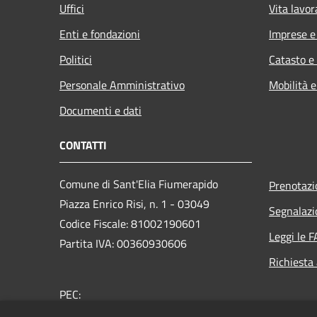
Uffici
Vita lavor
Enti e fondazioni
Imprese 
Politici
Catasto e
Personale Amministrativo
Mobilità e
Documenti e dati
CONTATTI
Comune di Sant'Elia Fiumerapido
Prenotaz
Piazza Enrico Risi, n. 1 - 03049
Segnalazi
Codice Fiscale: 81002190601
Leggi le 
Partita IVA: 00360930606
Richiesta
PEC:
protocollo@pec.comune.santeliafiumerapido.fr.it