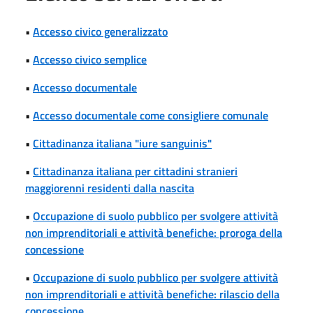
•
Accesso civico generalizzato
•
Accesso civico semplice
•
Accesso documentale
•
Accesso documentale come consigliere comunale
•
Cittadinanza italiana "iure sanguinis"
•
Cittadinanza italiana per cittadini stranieri
maggiorenni residenti dalla nascita
•
Occupazione di suolo pubblico per svolgere attività
non imprenditoriali e attività benefiche: proroga della
concessione
•
Occupazione di suolo pubblico per svolgere attività
non imprenditoriali e attività benefiche: rilascio della
concessione