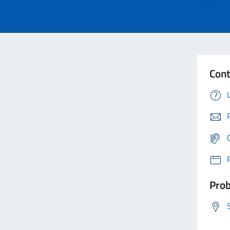
Cont
Prob