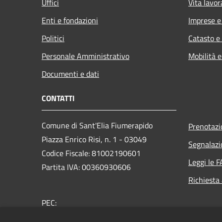
Uffici
Vita lavor
Enti e fondazioni
Imprese 
Politici
Catasto e
Personale Amministrativo
Mobilità e
Documenti e dati
CONTATTI
Comune di Sant'Elia Fiumerapido
Prenotaz
Piazza Enrico Risi, n. 1 - 03049
Segnalazi
Codice Fiscale: 81002190601
Leggi le 
Partita IVA: 00360930606
Richiesta
PEC:
protocollo@pec.comune.santeliafiumerapido.fr.it