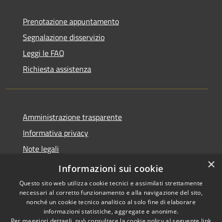
Prenotazione appuntamento
Segnalazione disservizio
Leggi le FAQ
Richiesta assistenza
Amministrazione trasparente
Informativa privacy
Note legali
×
Dichiarazione di accessibilità
Informazioni sui cookie
Questo sito web utilizza cookie tecnici e assimilati strettamente
necessari al corretto funzionamento e alla navigazione del sito,
nonché un cookie tecnico analitico al solo fine di elaborare
informazioni statistiche, aggregate e anonime.
RSS
Copyright © 2026 • Comune di
Per maggiori dettagli, può consultare la cookie policy al seguente
link