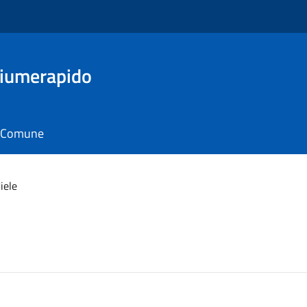
Fiumerapido
il Comune
iele