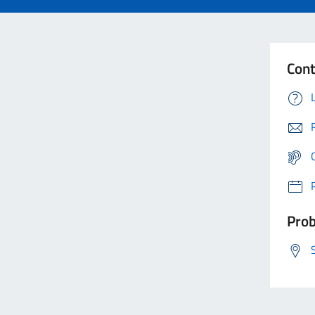
Cont
Prob