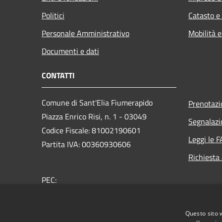
Politici
Catasto e
Personale Amministrativo
Mobilità e
Documenti e dati
CONTATTI
Comune di Sant'Elia Fiumerapido
Prenotaz
Piazza Enrico Risi, n. 1 - 03049
Segnalazi
Codice Fiscale: 81002190601
Leggi le 
Partita IVA: 00360930606
Richiesta
PEC:
protocollo@pec.comune.santeliafiumerapido.fr.it
Centralino Unico: 0776-35.18.01
Questo sito 