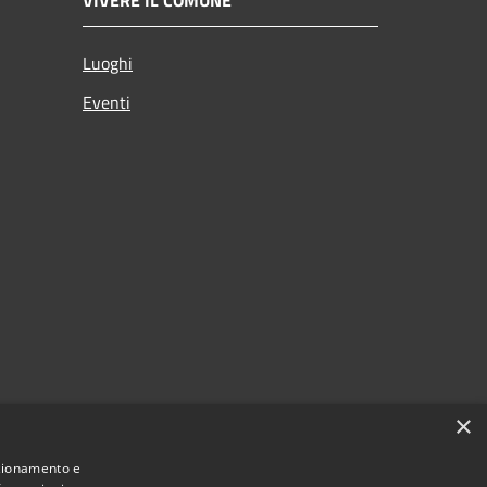
VIVERE IL COMUNE
Luoghi
Eventi
×
nzionamento e