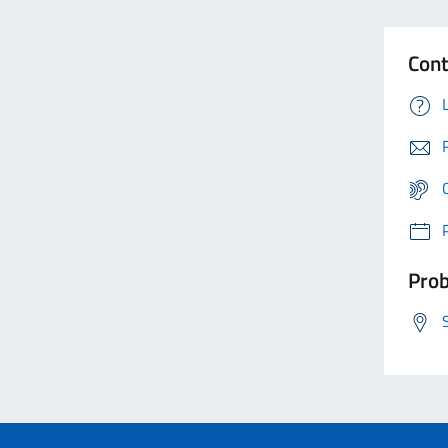
Cont
Prob