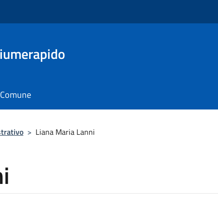
Fiumerapido
il Comune
trativo
>
Liana Maria Lanni
i