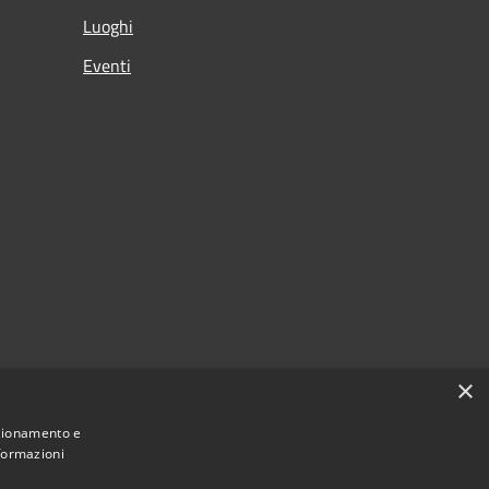
Luoghi
Eventi
×
nzionamento e
nformazioni