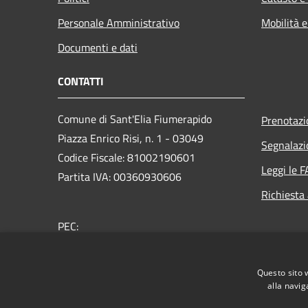
Personale Amministrativo
Mobilità e
Documenti e dati
CONTATTI
Comune di Sant'Elia Fiumerapido
Prenotaz
Piazza Enrico Risi, n. 1 - 03049
Segnalazi
Codice Fiscale: 81002190601
Leggi le 
Partita IVA: 00360930606
Richiesta
PEC:
protocollo@pec.comune.santeliafiumerapido.fr.it
Centralino Unico: 0776-35.18.01
Questo sito 
alla navig