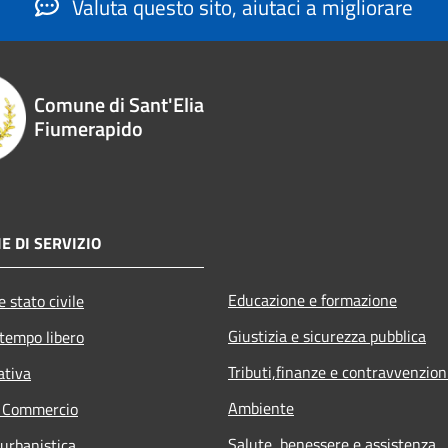
Valuta questo sito, aiutaci a migliorare
Comune di Sant'Elia
Fiumerapido
E DI SERVIZIO
Educazione e formazione
 stato civile
Giustizia e sicurezza pubblica
 tempo libero
Tributi,finanze e contravvenzion
ativa
Ambiente
e Commercio
Salute, benessere e assistenza
 urbanistica