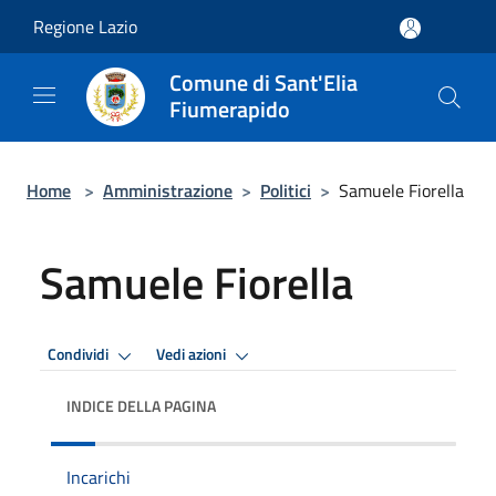
Salta al contenuto principale
Regione Lazio
Comune di Sant'Elia
Fiumerapido
Home
>
Amministrazione
>
Politici
>
Samuele Fiorella
Samuele Fiorella
Condividi
Vedi azioni
INDICE DELLA PAGINA
Incarichi