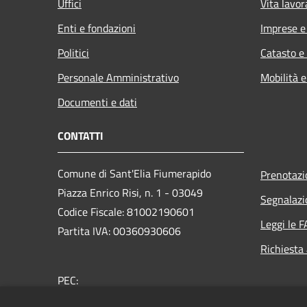
Uffici
Vita lavor
Enti e fondazioni
Imprese 
Politici
Catasto e
Personale Amministrativo
Mobilità e
Documenti e dati
CONTATTI
Comune di Sant'Elia Fiumerapido
Prenotaz
Piazza Enrico Risi, n. 1 - 03049
Segnalazi
Codice Fiscale: 81002190601
Leggi le 
Partita IVA: 00360930606
Richiesta
PEC:
protocollo@pec.comune.santeliafiumerapido.fr.it