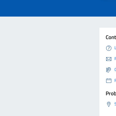
Cont
Prob