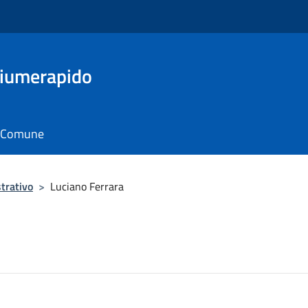
Fiumerapido
il Comune
trativo
>
Luciano Ferrara