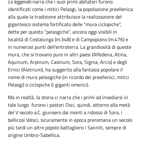
La leggenda
narra che i suoi primi abitatori furono
identificati come i mitici Pelasgi, la popolazione preellenica
alla quale la tradizione attribuisce la realizzazione del
gigantesco sistema fortificato delle "mura ciclopiche",
dette per questo "pelasgiche", ancora oggi visibili in
località di Costalunga (m.348) e di Campopiano (m.476) e
in numerosi punti dell'entroterra. La grandiosità di queste
mura, che si trovano pure in altri paesi (Alfedena, Atina,
Aquinum, Arpinum, Casinum, Sora, Signia, Arcis) e degli
Ernici (Aletrium), ha suggerito alla fantasia popolare il
nome di mura pelasgiche (in ricordo dei preellenici, mitici
Pelasgi) o ciclopiche (i giganti omerici).
Ma in realtà, la storia ci narra che i primi ad insediarsi in
tale luogo furono i pastori Osci, quindi, attorno alla metà
del V secolo a.C. giunsero dai monti a ridosso di Sora, i
bellicosi Volsci, sicuramente in epoca preromana un secolo
più tardi un altro popolo battagliero i Sanniti, sempre di
origine Umbro-Sabellica.