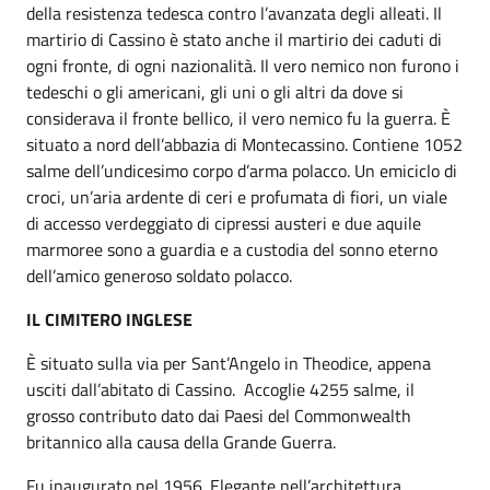
della resistenza tedesca contro l’avanzata degli alleati. Il
martirio di Cassino è stato anche il martirio dei caduti di
ogni fronte, di ogni nazionalità. Il vero nemico non furono i
tedeschi o gli americani, gli uni o gli altri da dove si
considerava il fronte bellico, il vero nemico fu la guerra. È
situato a nord dell’abbazia di Montecassino. Contiene 1052
salme dell’undicesimo corpo d’arma polacco. Un emiciclo di
croci, un’aria ardente di ceri e profumata di fiori, un viale
di accesso verdeggiato di cipressi austeri e due aquile
marmoree sono a guardia e a custodia del sonno eterno
dell’amico generoso soldato polacco.
IL CIMITERO INGLESE
È situato sulla via per Sant’Angelo in Theodice, appena
usciti dall’abitato di Cassino. Accoglie 4255 salme, il
grosso contributo dato dai Paesi del Commonwealth
britannico alla causa della Grande Guerra.
Fu inaugurato nel 1956. Elegante nell’architettura,