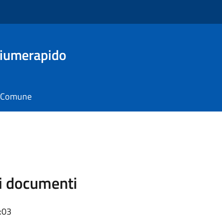
Fiumerapido
il Comune
di documenti
:03