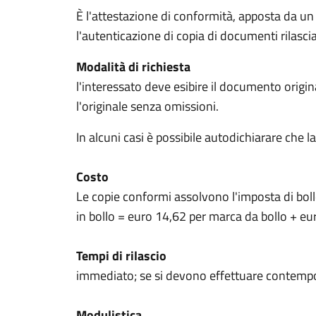
È l'attestazione di conformità, apposta da un p
l'autenticazione di copia di documenti rilasci
Modalità di richiesta
l'interessato deve esibire il documento orig
l'originale senza omissioni.
In alcuni casi è possibile autodichiarare che l
Costo
Le copie conformi assolvono l'imposta di bollo
in bollo = euro 14,62 per marca da bollo + euro
Tempi di rilascio
immediato; se si devono effettuare contempor
Modulistica