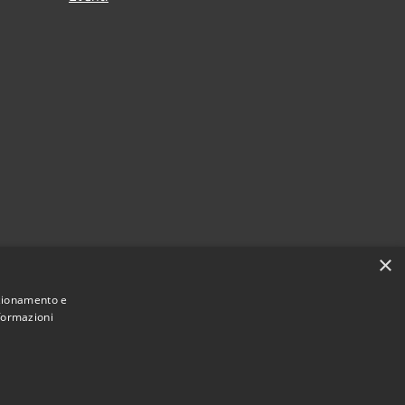
×
nzionamento e
nformazioni
Municipium
Accesso
ant'Elia Fiumerapido • Powered by
•