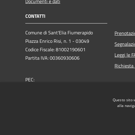
Documenti e dati
CONTATTI
Comune di Sant'Elia Fiumerapido
Prenotaz
Piazza Enrico Risi, n. 1 - 03049
Segnalazi
Codice Fiscale: 81002190601
Leggi le 
Partita IVA: 00360930606
Richiesta
PEC:
protocollo@pec.comune.santeliafiumerapido.fr.it
Centralino Unico: 0776-35.18.01
Questo sito 
alla navig
RSS
Accessibilità
Privacy
Cookie
Mappa de