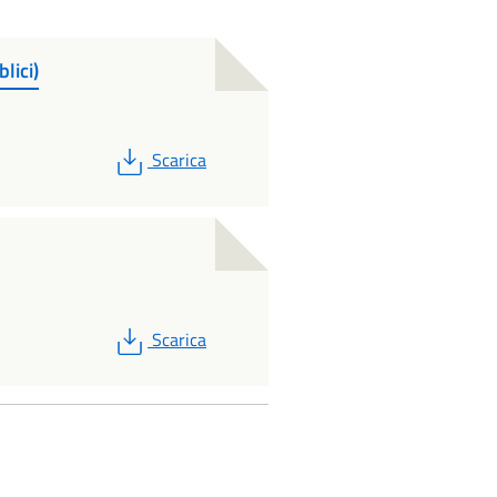
lici)
PDF
Scarica
PDF
Scarica