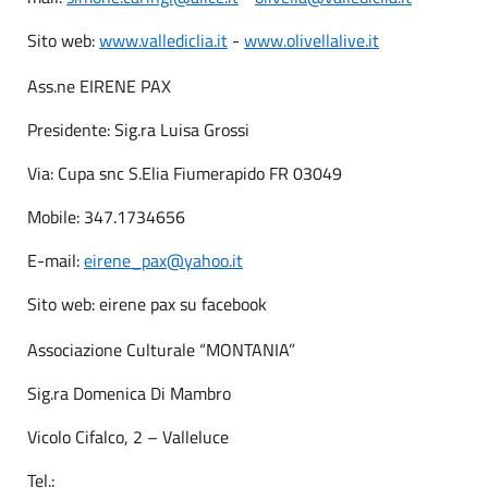
Sito web:
www.vallediclia.it
-
www.olivellalive.it
Ass.ne EIRENE PAX
Presidente: Sig.ra Luisa Grossi
Via: Cupa snc S.Elia Fiumerapido FR 03049
Mobile: 347.1734656
E-mail:
eirene_pax@yahoo.it
Sito web: eirene pax su facebook
Associazione Culturale “MONTANIA”
Sig.ra Domenica Di Mambro
Vicolo Cifalco, 2 – Valleluce
Tel.: