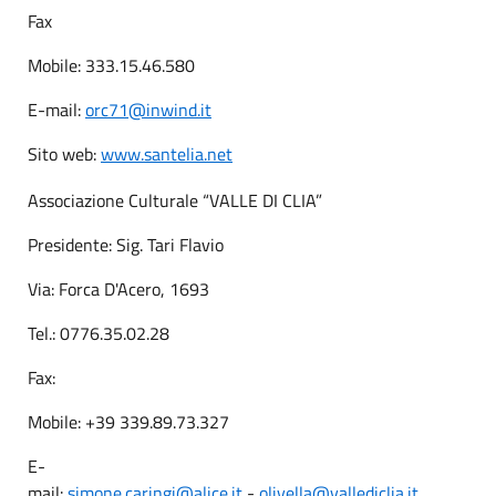
Fax
Mobile: 333.15.46.580
E-mail:
orc71@inwind.it
Sito web:
www.santelia.net
Associazione Culturale “VALLE DI CLIA”
Presidente: Sig. Tari Flavio
Via: Forca D'Acero, 1693
Tel.: 0776.35.02.28
Fax:
Mobile: +39 339.89.73.327
E-
mail:
simone.caringi@alice.it
-
olivella@vallediclia.it