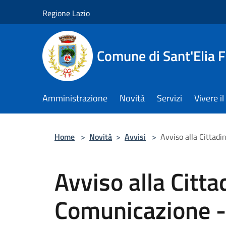
Salta al contenuto principale
Regione Lazio
Comune di Sant'Elia 
Amministrazione
Novità
Servizi
Vivere 
Home
>
Novità
>
Avvisi
>
Avviso alla Cittad
Avviso alla Citt
Comunicazione - 