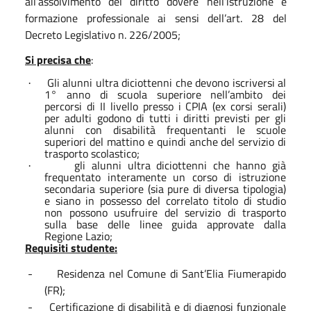
all’assolvimento del diritto dovere nell’istruzione e
formazione professionale ai sensi dell’art. 28 del
Decreto Legislativo n. 226/2005;
Si precisa che
:
Gli alunni ultra diciottenni che devono iscriversi al
·
1° anno di scuola superiore nell’ambito dei
percorsi di II livello presso i CPIA (ex corsi serali)
per adulti godono di tutti i diritti previsti per gli
alunni con disabilità frequentanti le scuole
superiori del mattino e quindi anche del servizio di
trasporto scolastico;
gli alunni ultra diciottenni che hanno già
·
frequentato interamente un corso di istruzione
secondaria superiore (sia pure di diversa tipologia)
e siano in possesso del correlato titolo di studio
non possono usufruire del servizio di trasporto
sulla base delle linee guida approvate dalla
Regione Lazio;
Requisiti studente:
-
Residenza nel Comune di Sant’Elia Fiumerapido
(FR);
-
Certificazione di disabilità e di diagnosi funzionale