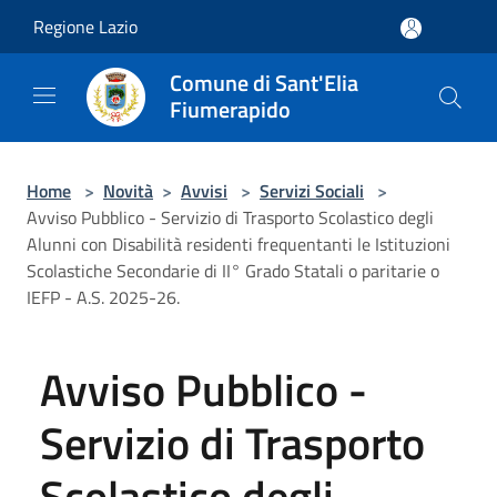
Salta al contenuto principale
Regione Lazio
Comune di Sant'Elia
Fiumerapido
Home
>
Novità
>
Avvisi
>
Servizi Sociali
>
Avviso Pubblico - Servizio di Trasporto Scolastico degli
Alunni con Disabilità residenti frequentanti le Istituzioni
Scolastiche Secondarie di II° Grado Statali o paritarie o
IEFP - A.S. 2025-26.
Avviso Pubblico -
Servizio di Trasporto
Scolastico degli