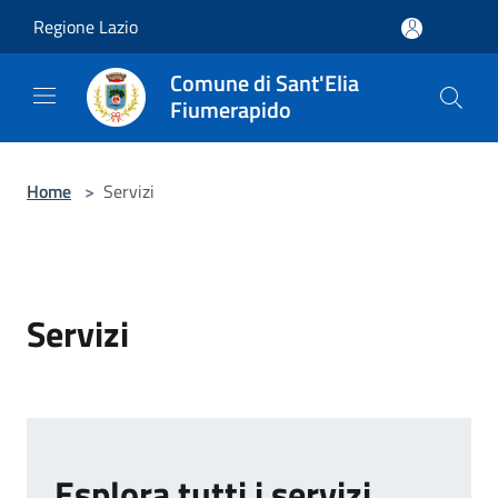
Salta al contenuto principale
Regione Lazio
Comune di Sant'Elia
Fiumerapido
Home
>
Servizi
Servizi
Esplora tutti i servizi